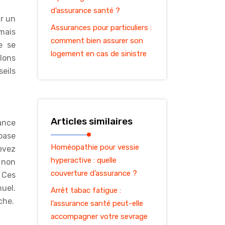
d’assurance santé ?
r un
Assurances pour particuliers :
mais
comment bien assurer son
e se
logement en cas de sinistre
lons
eils
Articles similaires
ance
 base
Homéopathie pour vessie
evez
hyperactive : quelle
 non
couverture d’assurance ?
 Ces
nuel.
Arrêt tabac fatigue :
che.
l’assurance santé peut-elle
accompagner votre sevrage