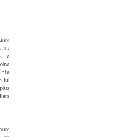
sium
u au
, le
oins
einte
 lui
plus
liers
ours