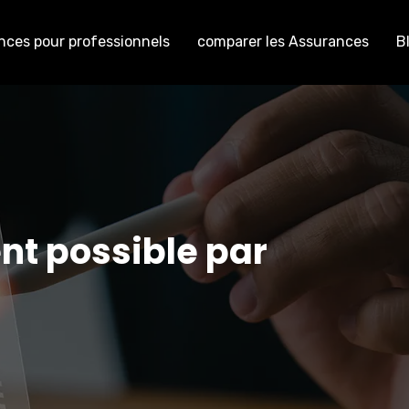
nces pour professionnels
comparer les Assurances
B
t possible par