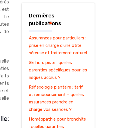
érés
 est
Dernières
. Le
publications
utes
s de
Assurances pour particuliers :
prise en charge d’une otite
séreuse et traitement naturel
elle
Ski hors piste : quelles
ties
garanties spécifiques pour les
aits
risques accrus ?
ents
Réflexologie plantaire : tarif
le et
et remboursement – quelles
elle
assurances prendre en
charge vos séances ?
le:
Homéopathie pour bronchite
: quelles garanties