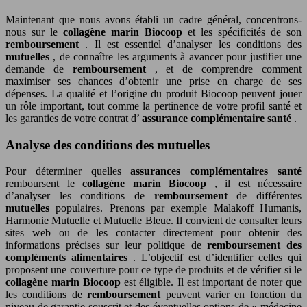
Maintenant que nous avons établi un cadre général, concentrons-
nous sur le
collagène marin Biocoop
et les spécificités de son
remboursement
. Il est essentiel d’analyser les conditions des
mutuelles
, de connaître les arguments à avancer pour justifier une
demande de
remboursement
, et de comprendre comment
maximiser ses chances d’obtenir une prise en charge de ses
dépenses. La qualité et l’origine du produit Biocoop peuvent jouer
un rôle important, tout comme la pertinence de votre profil santé et
les garanties de votre contrat d’
assurance complémentaire santé
.
Analyse des conditions des mutuelles
Pour déterminer quelles
assurances complémentaires santé
remboursent le
collagène marin Biocoop
, il est nécessaire
d’analyser les conditions de
remboursement
de différentes
mutuelles
populaires. Prenons par exemple Malakoff Humanis,
Harmonie Mutuelle et Mutuelle Bleue. Il convient de consulter leurs
sites web ou de les contacter directement pour obtenir des
informations précises sur leur politique de
remboursement des
compléments alimentaires
. L’objectif est d’identifier celles qui
proposent une couverture pour ce type de produits et de vérifier si le
collagène marin Biocoop
est éligible. Il est important de noter que
les conditions de
remboursement
peuvent varier en fonction du
niveau de garantie souscrit et des éventuelles options de « médecine