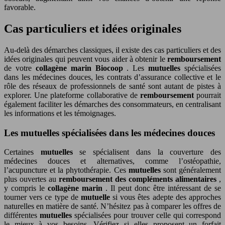
favorable.
Cas particuliers et idées originales
Au-delà des démarches classiques, il existe des cas particuliers et des
idées originales qui peuvent vous aider à obtenir le
remboursement
de votre
collagène marin Biocoop
. Les
mutuelles
spécialisées
dans les médecines douces, les contrats d’assurance collective et le
rôle des réseaux de professionnels de santé sont autant de pistes à
explorer. Une plateforme collaborative de
remboursement
pourrait
également faciliter les démarches des consommateurs, en centralisant
les informations et les témoignages.
Les mutuelles spécialisées dans les médecines douces
Certaines
mutuelles
se spécialisent dans la couverture des
médecines douces et alternatives, comme l’ostéopathie,
l’acupuncture et la phytothérapie. Ces
mutuelles
sont généralement
plus ouvertes au
remboursement des compléments alimentaires
,
y compris le
collagène marin
. Il peut donc être intéressant de se
tourner vers ce type de
mutuelle
si vous êtes adepte des approches
naturelles en matière de santé. N’hésitez pas à comparer les offres de
différentes
mutuelles
spécialisées pour trouver celle qui correspond
le mieux à vos besoins. Vérifiez si elles proposent un forfait