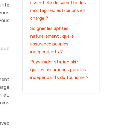
essentielle de sarriette des
rité
montagnes, est-ce pris en
vous
charge ?
vous
Soigner les aphtes
naturellement : quelle
assurance pour les
tique
indépendants ?
Puyvalador station ski :
e
quelles assurances pour les
indépendants du tourisme ?
ment
harge
 et,
oins
avec