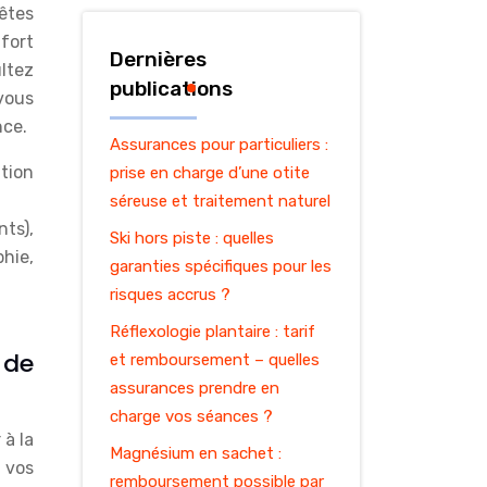
 êtes
nfort
Dernières
ultez
publications
vous
nce.
Assurances pour particuliers :
ation
prise en charge d’une otite
séreuse et traitement naturel
ts),
Ski hors piste : quelles
phie,
garanties spécifiques pour les
risques accrus ?
Réflexologie plantaire : tarif
 de
et remboursement – quelles
assurances prendre en
charge vos séances ?
 à la
Magnésium en sachet :
 vos
remboursement possible par