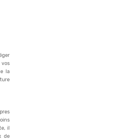
éger
r vos
e la
ture
pres
oins
, il
x de