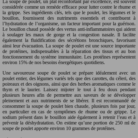
La soupe de poulet, un plat réconfortant par excellence, est souvent
considérée comme un remède efficace pour lutter contre le rhume et
la grippe. Ses ingrédients clés, tels que le poulet, les légumes et le
bouillon, fournissent des nutriments essentiels et contribuent à
l’hydratation de l’organisme, un facteur important pour la guérison.
Le bouillon chaud possède des vertus anti-inflammatoires qui aident
à soulager les maux de gorge et la congestion nasale. Il facilite
également la fluidification des sécrétions bronchiques, favorisant
ainsi leur évacuation. La soupe de poulet est une source importante
de protéines, indispensables à la réparation des tissus et au bon
fonctionnement du système immunitaire. Les protéines représentent
environ 15% de nos besoins énergétiques quotidiens.
Une savoureuse soupe de poulet se prépare idéalement avec un
poulet entier, des légumes variés tels que des carottes, du céleri, des
poireaux et des oignons, ainsi que des herbes aromatiques comme le
thym et le laurier. Laissez mijoter le tout à feu doux pendant
plusieurs heures afin de permettre aux saveurs de se développer
pleinement et aux nutriments de se libérer. Il est recommandé de
consommer la soupe de poulet bien chaude, plusieurs fois par jour,
en particulier en cas de symptômes de rhume ou de grippe. Le
sodium présent dans le bouillon aide également à retenir l’eau et à
prévenir la déshydratation. On estime qu’une portion de 250 ml de
soupe de poulet apporte environ 10 grammes de protéines.