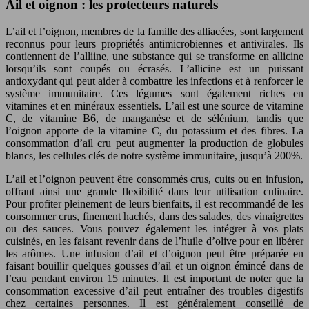
Ail et oignon : les protecteurs naturels
L’ail et l’oignon, membres de la famille des alliacées, sont largement
reconnus pour leurs propriétés antimicrobiennes et antivirales. Ils
contiennent de l’alliine, une substance qui se transforme en allicine
lorsqu’ils sont coupés ou écrasés. L’allicine est un puissant
antioxydant qui peut aider à combattre les infections et à renforcer le
système immunitaire. Ces légumes sont également riches en
vitamines et en minéraux essentiels. L’ail est une source de vitamine
C, de vitamine B6, de manganèse et de sélénium, tandis que
l’oignon apporte de la vitamine C, du potassium et des fibres. La
consommation d’ail cru peut augmenter la production de globules
blancs, les cellules clés de notre système immunitaire, jusqu’à 200%.
L’ail et l’oignon peuvent être consommés crus, cuits ou en infusion,
offrant ainsi une grande flexibilité dans leur utilisation culinaire.
Pour profiter pleinement de leurs bienfaits, il est recommandé de les
consommer crus, finement hachés, dans des salades, des vinaigrettes
ou des sauces. Vous pouvez également les intégrer à vos plats
cuisinés, en les faisant revenir dans de l’huile d’olive pour en libérer
les arômes. Une infusion d’ail et d’oignon peut être préparée en
faisant bouillir quelques gousses d’ail et un oignon émincé dans de
l’eau pendant environ 15 minutes. Il est important de noter que la
consommation excessive d’ail peut entraîner des troubles digestifs
chez certaines personnes. Il est généralement conseillé de