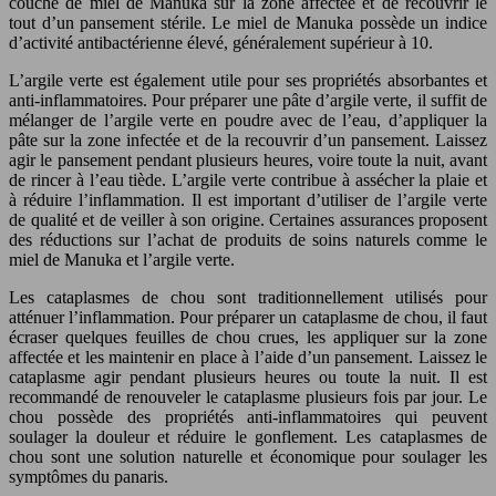
couche de miel de Manuka sur la zone affectée et de recouvrir le
tout d’un pansement stérile. Le miel de Manuka possède un indice
d’activité antibactérienne élevé, généralement supérieur à 10.
L’argile verte est également utile pour ses propriétés absorbantes et
anti-inflammatoires. Pour préparer une pâte d’argile verte, il suffit de
mélanger de l’argile verte en poudre avec de l’eau, d’appliquer la
pâte sur la zone infectée et de la recouvrir d’un pansement. Laissez
agir le pansement pendant plusieurs heures, voire toute la nuit, avant
de rincer à l’eau tiède. L’argile verte contribue à assécher la plaie et
à réduire l’inflammation. Il est important d’utiliser de l’argile verte
de qualité et de veiller à son origine. Certaines assurances proposent
des réductions sur l’achat de produits de soins naturels comme le
miel de Manuka et l’argile verte.
Les cataplasmes de chou sont traditionnellement utilisés pour
atténuer l’inflammation. Pour préparer un cataplasme de chou, il faut
écraser quelques feuilles de chou crues, les appliquer sur la zone
affectée et les maintenir en place à l’aide d’un pansement. Laissez le
cataplasme agir pendant plusieurs heures ou toute la nuit. Il est
recommandé de renouveler le cataplasme plusieurs fois par jour. Le
chou possède des propriétés anti-inflammatoires qui peuvent
soulager la douleur et réduire le gonflement. Les cataplasmes de
chou sont une solution naturelle et économique pour soulager les
symptômes du panaris.