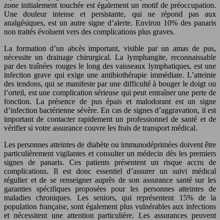
zone initialement touchée est également un motif de préoccupation.
Une douleur intense et persistante, qui ne répond pas aux
analgésiques, est un autre signe d’alerte. Environ 10% des panaris
non traités évoluent vers des complications plus graves.
La formation d’un abcès important, visible par un amas de pus,
nécessite un drainage chirurgical. La lymphangite, reconnaissable
par des traînées rouges le long des vaisseaux lymphatiques, est une
infection grave qui exige une antibiothérapie immédiate. L’atteinte
des tendons, qui se manifeste par une difficulté à bouger le doigt ou
l’orteil, est une complication sérieuse qui peut entraîner une perte de
fonction. La présence de pus épais et malodorant est un signe
d’infection bactérienne sévère. En cas de signes d’aggravation, il est
important de contacter rapidement un professionnel de santé et de
vérifier si votre assurance couvre les frais de transport médical.
Les personnes atteintes de diabète ou immunodéprimées doivent être
particulièrement vigilantes et consulter un médecin dès les premiers
signes de panaris. Ces patients présentent un risque accru de
complications. Il est donc essentiel d’assurer un suivi médical
régulier et de se renseigner auprès de son assurance santé sur les
garanties spécifiques proposées pour les personnes atteintes de
maladies chroniques. Les seniors, qui représentent 15% de la
population française, sont également plus vulnérables aux infections
et nécessitent une attention particulière. Les assurances peuvent