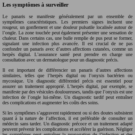
Les symptômes à surveiller
Le panaris se manifeste généralement par un ensemble de
symptômes caractéristiques. Les premiers signes incluent une
rougeur, un gonflement et une douleur pulsatile localisée autour de
l’ongle. La zone touchée peut également présenter une sensation de
chaleur. Dans certains cas, une bulle remplie de pus peut se former,
signalant une infection plus avancée. Il est crucial de ne pas
confondre un panaris avec d’autres affections cutanées, comme un
herpès digital. L’assurance santé peut prendre en charge une
consultation avec un dermatologue pour un diagnostic précis.
Il est important de différencier un panaris d’autres affections
similaires, telles que l’herpès digital ou l’onyxis bactérien ou
mycosique. Un diagnostic différentiel précis est essentiel pour
assurer un traitement approprié. L’herpès digital, par exemple, se
manifeste par des vésicules douloureuses, tandis que l’onyxis est une
infection de l’ongle lui-même. Un diagnostic tardif peut entraîner
des complications et augmenter les coûts des soins.
Si les symptômes s’aggravent rapidement ou si des doutes subsistent
quant à la nature de l’affection, il est préférable de consulter un
médecin sans tarder. Un diagnostic précoce et un traitement adapté
peuvent prévenir les complications et accélérer la guérison. Négliger
les symptômes peut entraîner la propagation de l’infection et des