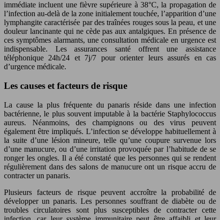
immédiate incluent une fièvre supérieure à 38°C, la propagation de
l’infection au-delà de la zone initialement touchée, l’apparition d’une
lymphangite caractérisée par des traînées rouges sous la peau, et une
douleur lancinante qui ne cède pas aux antalgiques. En présence de
ces symptômes alarmants, une consultation médicale en urgence est
indispensable. Les assurances santé offrent une assistance
téléphonique 24h/24 et 7j/7 pour orienter leurs assurés en cas
d’urgence médicale.
Les causes et facteurs de risque
La cause la plus fréquente du panaris réside dans une infection
bactérienne, le plus souvent imputable à la bactérie Staphylococcus
aureus. Néanmoins, des champignons ou des virus peuvent
également être impliqués. L’infection se développe habituellement à
la suite d’une lésion mineure, telle qu’une coupure survenue lors
d’une manucure, ou d’une irritation provoquée par l’habitude de se
ronger les ongles. Il a été constaté que les personnes qui se rendent
régulièrement dans des salons de manucure ont un risque accru de
contracter un panaris.
Plusieurs facteurs de risque peuvent accroître la probabilité de
développer un panaris. Les personnes souffrant de diabète ou de
troubles circulatoires sont plus susceptibles de contracter cette
infection, car leur système immunitaire peut être affaibli et leur