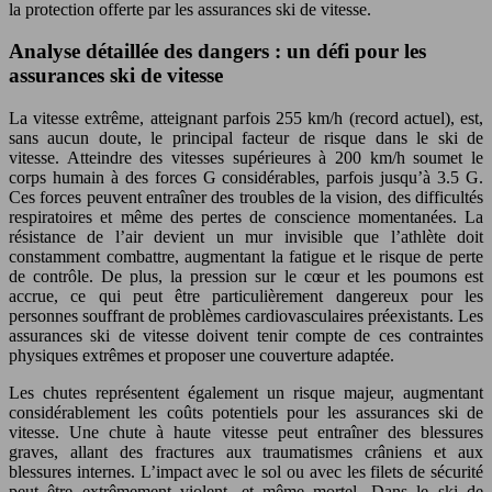
la protection offerte par les assurances ski de vitesse.
Analyse détaillée des dangers : un défi pour les
assurances ski de vitesse
La vitesse extrême, atteignant parfois 255 km/h (record actuel), est,
sans aucun doute, le principal facteur de risque dans le ski de
vitesse. Atteindre des vitesses supérieures à 200 km/h soumet le
corps humain à des forces G considérables, parfois jusqu’à 3.5 G.
Ces forces peuvent entraîner des troubles de la vision, des difficultés
respiratoires et même des pertes de conscience momentanées. La
résistance de l’air devient un mur invisible que l’athlète doit
constamment combattre, augmentant la fatigue et le risque de perte
de contrôle. De plus, la pression sur le cœur et les poumons est
accrue, ce qui peut être particulièrement dangereux pour les
personnes souffrant de problèmes cardiovasculaires préexistants. Les
assurances ski de vitesse doivent tenir compte de ces contraintes
physiques extrêmes et proposer une couverture adaptée.
Les chutes représentent également un risque majeur, augmentant
considérablement les coûts potentiels pour les assurances ski de
vitesse. Une chute à haute vitesse peut entraîner des blessures
graves, allant des fractures aux traumatismes crâniens et aux
blessures internes. L’impact avec le sol ou avec les filets de sécurité
peut être extrêmement violent, et même mortel. Dans le ski de