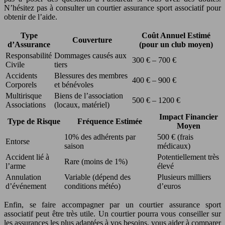
N’hésitez pas à consulter un courtier assurance sport associatif pour
obtenir de l’aide.
Type
Coût Annuel Estimé
Couverture
d’Assurance
(pour un club moyen)
Responsabilité
Dommages causés aux
300 € – 700 €
Civile
tiers
Accidents
Blessures des membres
400 € – 900 €
Corporels
et bénévoles
Multirisque
Biens de l’association
500 € – 1200 €
Associations
(locaux, matériel)
Impact Financier
Type de Risque
Fréquence Estimée
Moyen
10% des adhérents par
500 € (frais
Entorse
saison
médicaux)
Accident lié à
Potentiellement très
Rare (moins de 1%)
l’arme
élevé
Annulation
Variable (dépend des
Plusieurs milliers
d’événement
conditions météo)
d’euros
Enfin, se faire accompagner par un courtier assurance sport
associatif peut être très utile. Un courtier pourra vous conseiller sur
les assurances les plus adaptées à vos besoins, vous aider à comparer